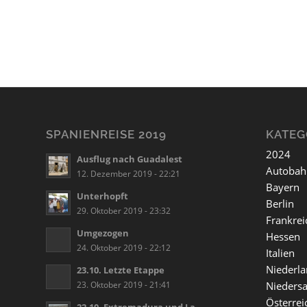
SPANIENREISE 2019
KATEG
2024
Ausflug nach Guadalest
Autobah
12. Dezember 2019 - 22:21
Bayern
Unterhopft
Berlin
29. Oktober 2019 - 23:32
Frankrei
Umgezogen
Hessen
24. Oktober 2019 - 22:12
Italien
Niederl
23.10. Letzte Etappe
23. Oktober 2019 - 21:41
Nieders
Österrei
22.10. Extremadura und La