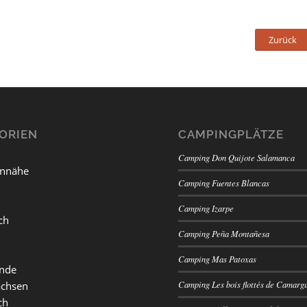
Zurück
ORIEN
CAMPINGPLÄTZE
Camping Don Quijote Salamanca
nnähe
Camping Fuentes Blancas
Camping Izarpe
ch
Camping Peña Montañesa
Camping Mas Patoxas
ande
Camping Les bois flottés de Camarg
achsen
ch