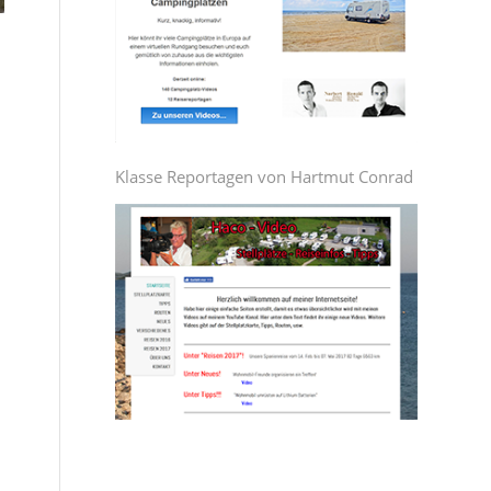
Klasse Reportagen von Hartmut Conrad
d