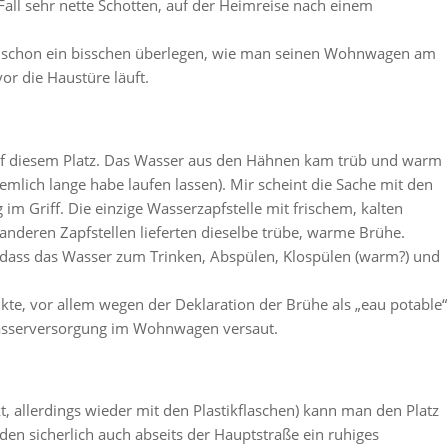
l sehr nette Schotten, auf der Heimreise nach einem
ss schon ein bisschen überlegen, wie man seinen Wohnwagen am
or die Haustüre läuft.
uf diesem Platz. Das Wasser aus den Hähnen kam trüb und warm
emlich lange habe laufen lassen). Mir scheint die Sache mit den
im Griff. Die einzige Wasserzapfstelle mit frischem, kalten
nderen Zapfstellen lieferten dieselbe trübe, warme Brühe.
so dass das Wasser zum Trinken, Abspülen, Klospülen (warm?) und
nkte, vor allem wegen der Deklaration der Brühe als „eau potable“
Wasserversorgung im Wohnwagen versaut.
allerdings wieder mit den Plastikflaschen) kann man den Platz
en sicherlich auch abseits der Hauptstraße ein ruhiges