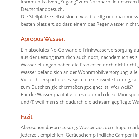
kommunikativen „Zugang“ zum Nachbarn. In unserem Fal
Deutschlandbesuch.
Die Stellplätze selbst sind etwas bucklig und man mu
besten platziert, so dass einem das Regenwasser nicht v
Apropos Wasser.
Ein absolutes No-Go war die Trinkwasserversorgung a
aus der Leitung (natürlich auch noch, nachdem ich es zi
Wasserleitungen haben die Franzosen noch nicht richtig 
Wasser befand sich an der Wohnmobilversorgung, alle a
Vielleicht erspart dieses System eine zweite Leitung, 
zum Duschen gleichermaßen geeignet ist. Wer weiß?
Für die Wasserqualität gibt es natürlich dicke Minuspu
und (!) weil man sich dadurch die achtsam gepflegte 
Fazit
Abgesehen davon (Lösung: Wasser aus dem Supermarkt, 
jederzeit empfehlen. Geräuschempfindliche Camper find