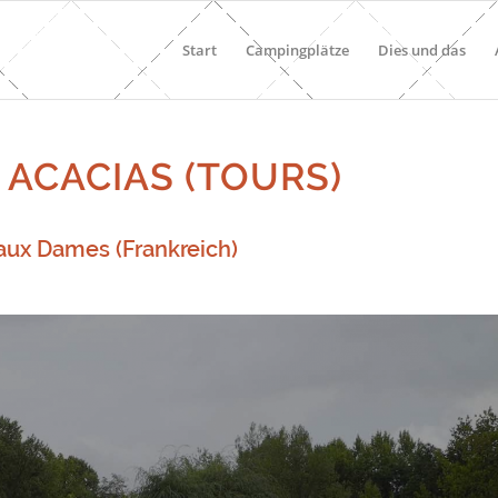
Start
Campingplätze
Dies und das
 ACACIAS (TOURS)
 aux Dames (Frankreich)